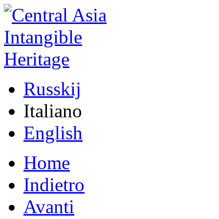
Russkij
Italiano
English
Home
Indietro
Avanti